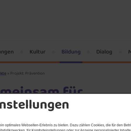
ungen
Kultur
Bildung
Dialog
ekte
Projekt: Prävention
meinsam für
instellungen
ävention: Sicherheit
d Gewaltprävention
n optimales Webseiten-Erlebnis zu bieten. Dazu zählen Cookies, die für den Betri
tatistikzwecken, für Komforteinstellungen oder zur Anzeige personalisierter Inhalt