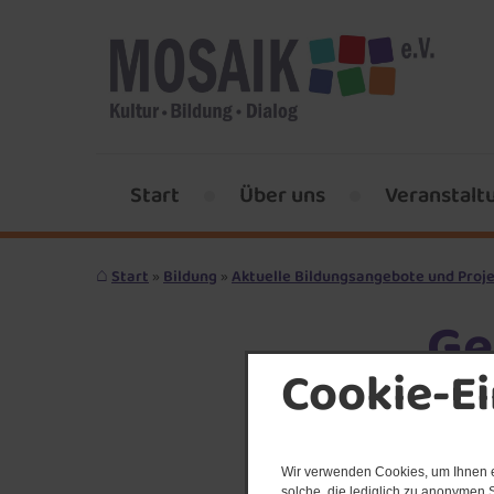
Start
Über uns
Veranstalt
Start
Bildung
Aktuelle Bildungsangebote und Proj
Ge
Cookie-E
Pr
un
Wir verwenden Cookies, um Ihnen ei
solche, die lediglich zu anonymen S