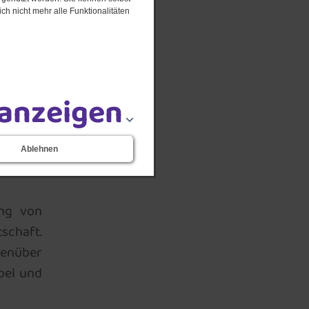
ch nicht mehr alle Funktionalitäten
kt auf
baden zu
 anzeigen
r Stadt
ung der
ote und
Ablehnen
tte an
ung von
chaft.
genüber
bel und