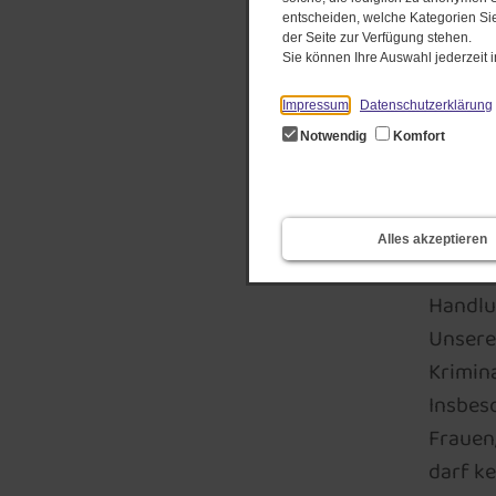
Wi
entscheiden, welche Kategorien Sie
der Seite zur Verfügung stehen.
Sie können Ihre Auswahl jederzeit
In di
Impressum
Datenschutzerklärung
Prävent
Notwendig
Komfort
förder
aufgen
Sicher
Alles akzeptieren
Mögli
Handlu
Unsere
Krimi
Insbes
Frauen
darf ke