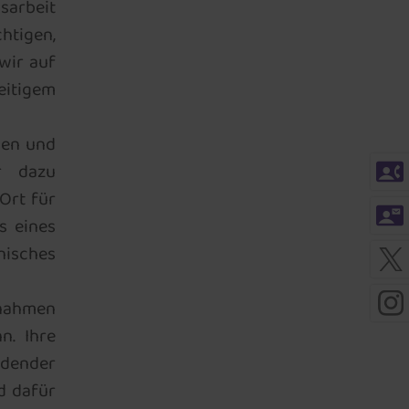
sarbeit
htigen,
wir auf
eitigem
nen und
contact_phone
r dazu
Ort für
contact_mail
s eines
isches
ßnahmen
n. Ihre
idender
d dafür