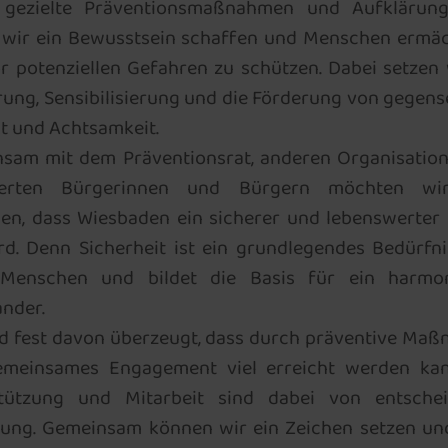
gezielte Präventionsmaßnahmen und Aufklärung
 wir ein Bewusstsein schaffen und Menschen ermäc
or potenziellen Gefahren zu schützen. Dabei setzen 
rung, Sensibilisierung und die Förderung von gegens
t und Achtsamkeit.
sam mit dem Präventionsrat, anderen Organisatio
ierten Bürgerinnen und Bürgern möchten wi
gen, dass Wiesbaden ein sicherer und lebenswerter 
ird. Denn Sicherheit ist ein grundlegendes Bedürfni
 Menschen und bildet die Basis für ein harmon
ander.
nd fest davon überzeugt, dass durch präventive Ma
meinsames Engagement viel erreicht werden kan
tützung und Mitarbeit sind dabei von entsche
ung. Gemeinsam können wir ein Zeichen setzen un