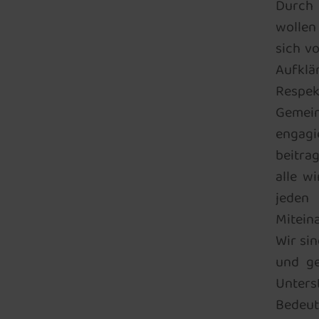
Durch 
wollen
sich v
Aufklä
Respek
Gemein
engag
beitra
alle w
jeden
Mitein
Wir si
und ge
Unters
Bedeut