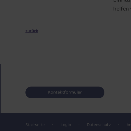
Einflu
helfen 
zurück
Kontaktformular
Startseite
Login
Datenschutz
I