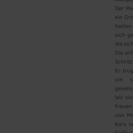
Der Mi
ein Or
hatten
sich g
die sic
Die er
Schritt
Er tru
um si
gesells
Wir si
freuen 
von Mi
Kurs v