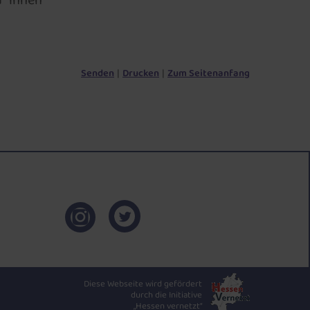
d ihnen
Senden
Drucken
Zum Seitenanfang
Diese Webseite wird gefördert
durch die Initiative
„Hessen vernetzt“