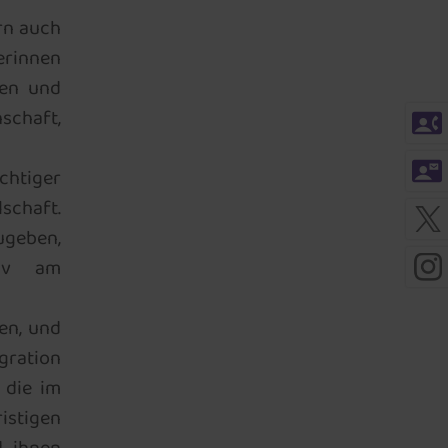
rn auch
erinnen
nen und
schaft,
contact_phone
contact_mail
chtiger
lschaft.
ugeben,
tiv am
en, und
egration
 die im
istigen